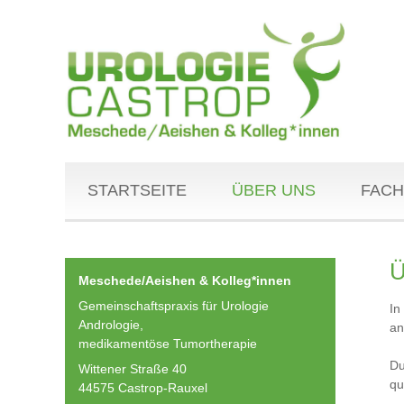
STARTSEITE
ÜBER UNS
FACH
Ü
Meschede/Aeishen & Kolleg*innen
Gemeinschaftspraxis für Urologie
In
Andrologie,
an
medikamentöse Tumortherapie
Du
Wittener Straße 40
qu
44575 Castrop-Rauxel